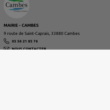
MAIRIE - CAMBES
9 route de Saint-Caprais, 33880 Cambes
05 56 21 85 76
NOUS CONTACTER
M'Y RENDRE
www.cambes33.fr