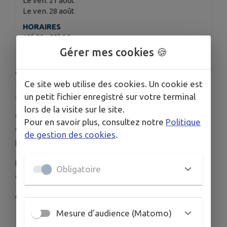
Le ven. 21 août
Le ven. 28 août
HORAIRES
19h00 - 22h30
Gérer mes cookies 🍪
[ Les Garonnades de Cambes reviennent ! 6e
édition – à partir du 26 juin, chaque vendredi
Ce site web utilise des cookies. Un cookie est
soir ! ]
un petit fichier enregistré sur votre terminal
lors de la visite sur le site.
On l’attendait avec impatience… Les Garonnades
Pour en savoir plus, consultez notre
Politique
de Cambes sont de retour pour une 6e édition
de gestion des cookies
.
placée sous le signe de la convivialité !
Foodtrucks, vignerons, buvette, et une ambiance
Obligatoire
chaleureuse au bord de la Garonne.
On a hâte de vous retrouver !
Mesure d'audience (Matomo)