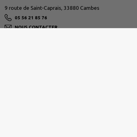
9 route de Saint-Caprais, 33880 Cambes
05 56 21 85 76
NOUS CONTACTER
M'Y RENDRE
www.cambes33.fr
PORTES DE L'ENTRE-DEUX-MERS
51 chemin du Port de l'Homme, 33360 Latresne