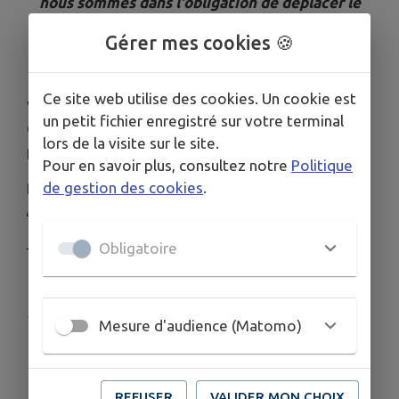
nous sommes dans l'obligation de déplacer le
forum en mairie.
Gérer mes cookies 🍪
📍 Il se tiendra exceptionnellement à la mairie, de
16h30 à 19h00.
Ce site web utilise des cookies. Un cookie est
Venez rencontrer les acteurs associatifs de
un petit fichier enregistré sur votre terminal
Cambes et découvrir la richesse des activités
lors de la visite sur le site.
proposées.
Pour en savoir plus, consultez notre
Politique
de gestion des cookies
.
Nous vous attendons nombreux !
🙏 Merci de votre compréhension.
Obligatoire
— La Municipalité de Cambes
Publié par La Mairie de Cambes
Mesure d'audience (Matomo)
REFUSER
VALIDER MON CHOIX