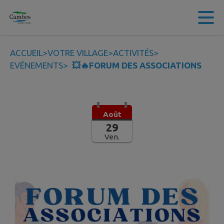
Contenu
Menu
Recherche
Pied de page
ACCUEIL
>
VOTRE VILLAGE
>
ACTIVITÉS
>
EVÉNEMENTS
>
💥🔥FORUM DES ASSOCIATIONS
Août
29
Ven.