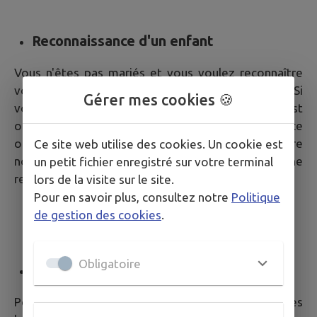
Reconnaissance d'un enfant
Vous n'êtes pas mariés et vous voulez reconnaître
votre enfant ? Sa filiation n'est pas automatique. Si
Gérer mes cookies 🍪
vous êtes le père, une reconnaissance est
obligatoire. Vous pouvez la faire avant la naissance
ou plus tard. Si vous êtes la mère, il suffit que votre
Ce site web utilise des cookies. Un cookie est
nom figure sur l'acte de naissance, mais une
un petit fichier enregistré sur votre terminal
reconnaissance avant la naissance est possible.
lors de la visite sur le site.
Pour en savoir plus, consultez notre
Politique
La démarche
de gestion des cookies
.
Obligatoire
Consultation des archives
Pour le droit d'accès aux archives publiques, toutes