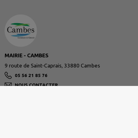
MAIRIE - CAMBES
9 route de Saint-Caprais, 33880 Cambes
05 56 21 85 76
NOUS CONTACTER
M'Y RENDRE
www.cambes33.fr