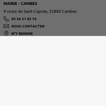
MAIRIE - CAMBES
9 route de Saint-Caprais, 33880 Cambes
05 56 21 85 76
NOUS CONTACTER
M'Y RENDRE
www.cambes33.fr
PORTES DE L'ENTRE-DEUX-MERS